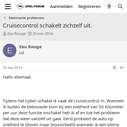
Aanmelden
Registreren
Elektrische problemen
Cruisecontrol schakelt zichzelf uit.
T
S
Eau Rouge
25 nov 2014
o
t
p
a
Eau Rouge
E
i
r
Lid
c
t
s
d
t
a
25 nov 2014
#1
a
t
r
u
Hallo allemaal.
t
m
e
r
Tijdens het rijden schakel ik vaak de cruisecontrol in. Wanneer
ik buiten de bebouwde kom bij een snelheid van 50 kilometer
per uur deze functie inschakel heb ik af en toe het probleem
dat deze weer vanzelf uit gaat. Eerst probeert de auto op
snelheid te blijven maar bijvoorbeeld wanneer ik een kleine