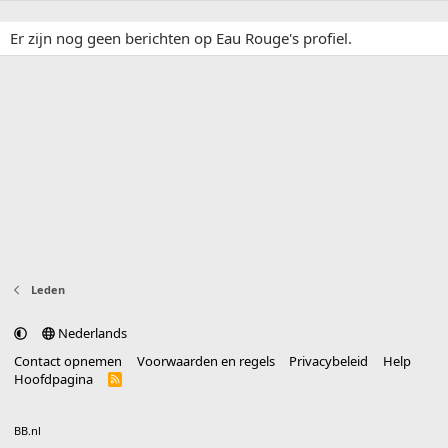
Er zijn nog geen berichten op Eau Rouge's profiel.
Leden
Nederlands
Contact opnemen
Voorwaarden en regels
Privacybeleid
Help
Hoofdpagina
R
S
S
®
Community platform by XenForo
© 2010-2025 XenForo Ltd.
vertaald door
BB.nl