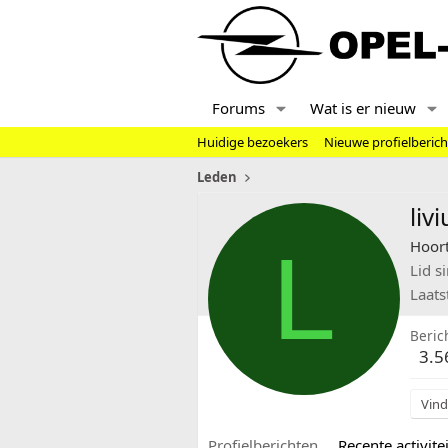
Forums
Wat is er nieuw
Huidige bezoekers
Nieuwe profielberic
Leden
liv
L
Hoort
Lid s
Laats
Beric
3.5
Vind
Profielberichten
Recente activitei