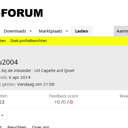
Downloads
Marktplaats
Leden
Aanm
hten
Zoek profielberichten
iu2004
 bij de inboedel
·
Uit
Capelle a/d IJssel
inds
6 apr 2014
t gezien
Vandaag om 21:08
hten
Feedback score
Waa
63
+0
/
0
/
-0
t
Berichten
Over mij