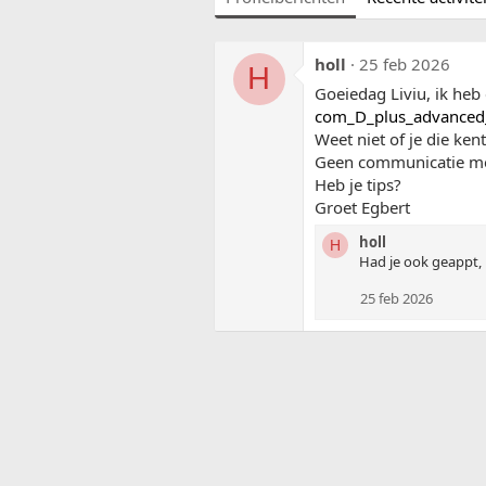
holl
25 feb 2026
H
Goeiedag Liviu, ik he
com_D_plus_advanced_
Weet niet of je die ken
Geen communicatie met
Heb je tips?
Groet Egbert
holl
H
Had je ook geappt,
25 feb 2026