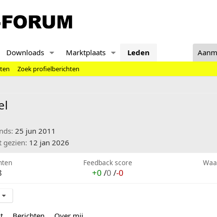
Downloads
Marktplaats
Leden
Aanm
hten
Zoek profielberichten
el
inds
25 jun 2011
t gezien
12 jan 2026
hten
Feedback score
Waa
8
+0
/
0
/
-0
t
Berichten
Over mij