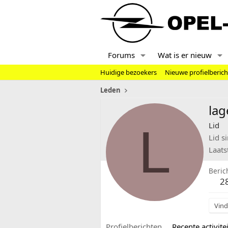
Forums
Wat is er nieuw
Huidige bezoekers
Nieuwe profielberic
Leden
lag
L
Lid
Lid s
Laats
Beric
2
Vind
Profielberichten
Recente activitei