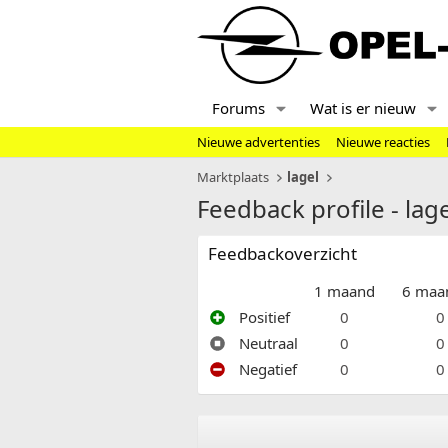
Forums
Wat is er nieuw
Nieuwe advertenties
Nieuwe reacties
Marktplaats
lagel
Feedback profile - lag
Feedbackoverzicht
1 maand
6 maa
Positief
0
0
Neutraal
0
0
Negatief
0
0