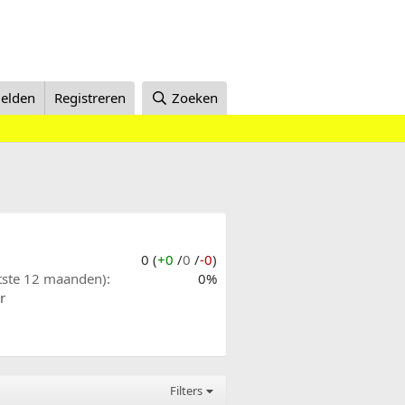
elden
Registreren
Zoeken
0 (
+0
/
0
/
-0
)
atste 12 maanden)
0%
r
Filters