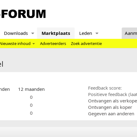
Downloads
Marktplaats
Leden
Aanm
Nieuwste inhoud
Adverteerders
Zoek advertentie
el
Feedback score
nden
12 maanden
Positieve feedback (la
0
Ontvangen als verkope
0
Ontvangen als koper
0
Gegeven aan anderen