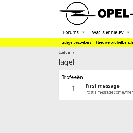
Forums
Wat is er nieuw
Huidige bezoekers
Nieuwe profielberic
Leden
lagel
Trofeeën
First message
1
Post a message somewhere o