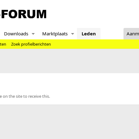
Downloads
Marktplaats
Leden
Aanm
hten
Zoek profielberichten
n the site to receive this.