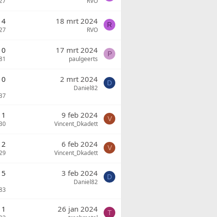
27
RVO
4
18 mrt 2024
R
27
RVO
0
17 mrt 2024
P
81
paulgeerts
10
2 mrt 2024
D
Daniel82
37
1
9 feb 2024
V
30
Vincent_Dkadett
2
6 feb 2024
V
29
Vincent_Dkadett
5
3 feb 2024
D
Daniel82
83
1
26 jan 2024
T