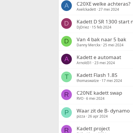
C20XE welke achteras?
A
Axelckadett
27 mei 2024
Kadett D SR 1300 start 
D
DjDriez
15 feb 2024
Van 4 bak naar 5 bak
D
Danny Merckx
25 mei 2024
Kadett e automaat
A
Arnold31
23 mei 2024
Kadett Flash 1.8S
T
thomaswatze
17 mei 2024
C20NE kadett swap
R
RVO
6 mei 2024
Waar zit de B- dynamo
P
pizza
26 apr 2024
Kadett project
R