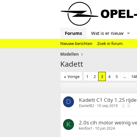
Forums
Wat is er nieuw
Nieuwe berichten
Zoek in forum
Modellen
Kadett
Vorige
1
2
3
4
5
…
14
Kadett C1 City 1.2S rijd
D
Daniel82
10 sep 2019
2
3
2.0s cih motor weinig 
K
kenfox1
10 jun 2024