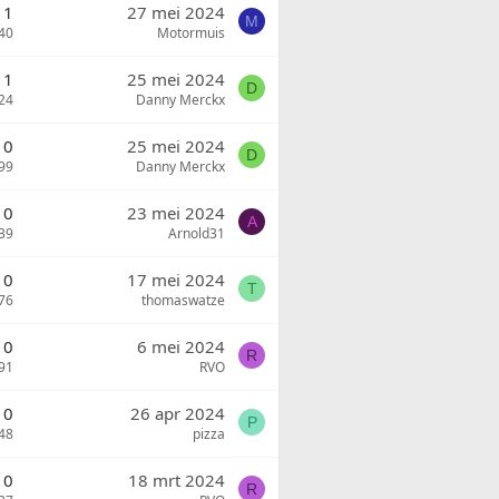
1
27 mei 2024
M
40
Motormuis
1
25 mei 2024
D
24
Danny Merckx
0
25 mei 2024
D
99
Danny Merckx
0
23 mei 2024
A
39
Arnold31
0
17 mei 2024
T
76
thomaswatze
0
6 mei 2024
R
91
RVO
0
26 apr 2024
P
48
pizza
0
18 mrt 2024
R