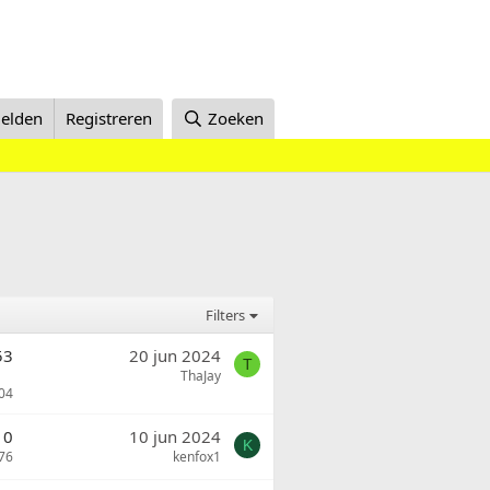
elden
Registreren
Zoeken
Filters
53
20 jun 2024
T
ThaJay
04
0
10 jun 2024
K
76
kenfox1