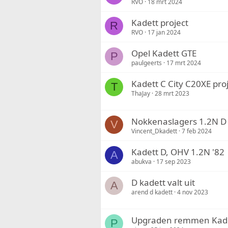
RVO
18 mrt 2024
Kadett project
R
RVO
17 jan 2024
Opel Kadett GTE
P
paulgeerts
17 mrt 2024
Kadett C City C20XE pro
T
ThaJay
28 mrt 2023
Nokkenaslagers 1.2N D
V
Vincent_Dkadett
7 feb 2024
Kadett D, OHV 1.2N '82
A
abukva
17 sep 2023
D kadett valt uit
A
arend d kadett
4 nov 2023
Upgraden remmen Kadet
P