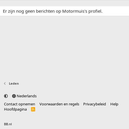
Er zijn nog geen berichten op Motormuis's profiel.
Leden
Nederlands
Contact opnemen
Voorwaarden en regels
Privacybeleid
Help
Hoofdpagina
R
S
S
®
Community platform by XenForo
© 2010-2025 XenForo Ltd.
vertaald door
BB.nl