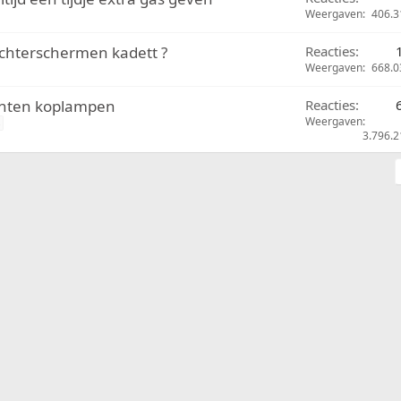
Weergaven
406.3
achterschermen kadett ?
Reacties
Weergaven
668.0
anten koplampen
Reacties
Weergaven
3.796.2