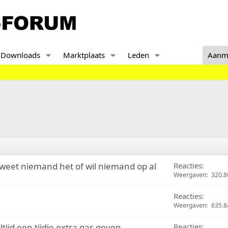
Downloads
Marktplaats
Leden
Aanm
weet niemand het of wil niemand op al
Reacties
Weergaven
320.8
Reacties
Weergaven
635.8
ltijd een tijdje extra gas geven
Reacties