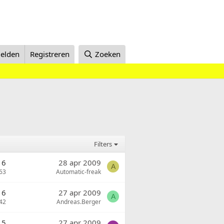
elden
Registreren
Zoeken
Filters
6
28 apr 2009
A
63
Automatic-freak
6
27 apr 2009
A
42
Andreas.Berger
5
27 apr 2009