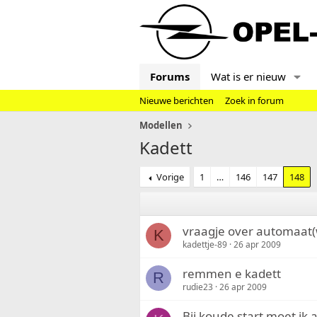
Forums
Wat is er nieuw
Nieuwe berichten
Zoek in forum
Modellen
Kadett
Vorige
1
…
146
147
148
vraagje over automaat(
K
kadettje-89
26 apr 2009
remmen e kadett
R
rudie23
26 apr 2009
Bij koude start moet ik a