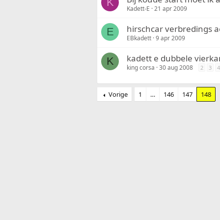
K
Kadett-E
21 apr 2009
hirschcar verbredings 
E
EBkadett
9 apr 2009
kadett e dubbele vierk
K
king corsa
30 aug 2008
2
3
4
Vorige
1
…
146
147
148