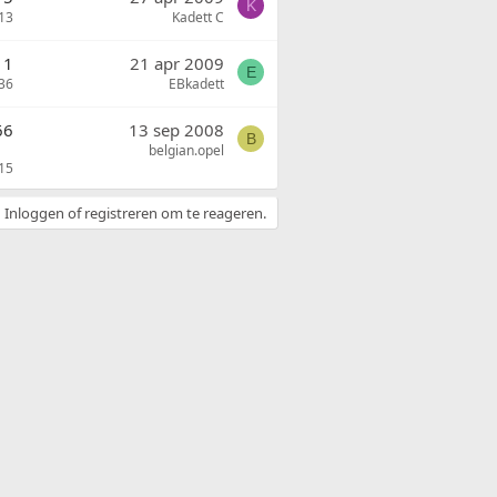
K
13
Kadett C
11
21 apr 2009
E
36
EBkadett
66
13 sep 2008
B
belgian.opel
15
Inloggen of registreren om te reageren.