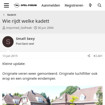
Aanmelden
Registreren
Kadett
Wie rijdt welke kadett
T
S
imported_Gsifreak
30 jun 2004
o
t
p
a
Small Sexy
S
i
r
Post best veel
c
t
s
d
t
a
13 jun 2015
#2.401
a
t
r
u
Kleine update:
t
m
e
Originele veren weer gemonteerd. Originele luchtfilter ook
r
erop en een originele eindemper.