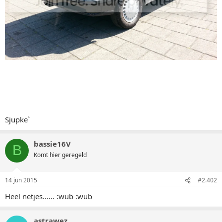
Sjupke`
bassie16V
B
Komt hier geregeld
14 jun 2015
#2.402
Heel netjes...... :wub :wub
astrawez