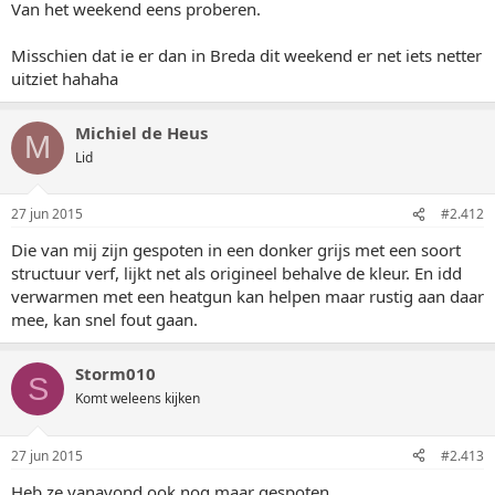
Van het weekend eens proberen.
Misschien dat ie er dan in Breda dit weekend er net iets netter
uitziet hahaha
Michiel de Heus
M
Lid
27 jun 2015
#2.412
Die van mij zijn gespoten in een donker grijs met een soort
structuur verf, lijkt net als origineel behalve de kleur. En idd
verwarmen met een heatgun kan helpen maar rustig aan daar
mee, kan snel fout gaan.
Storm010
S
Komt weleens kijken
27 jun 2015
#2.413
Heb ze vanavond ook nog maar gespoten.