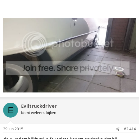
Eviltruckdriver
E
Komt weleens kijken
29 jun 2015
#2.414
de e kadett blijft mijn favoriete kadett ondanks dat hij