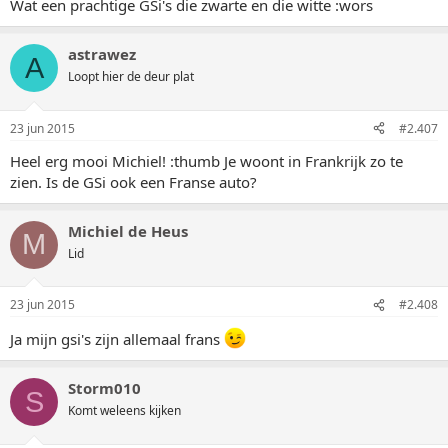
Wat een prachtige GSi's die zwarte en die witte :wors
astrawez
A
Loopt hier de deur plat
23 jun 2015
#2.407
Heel erg mooi Michiel! :thumb Je woont in Frankrijk zo te
zien. Is de GSi ook een Franse auto?
Michiel de Heus
M
Lid
23 jun 2015
#2.408
Ja mijn gsi's zijn allemaal frans
Storm010
S
Komt weleens kijken