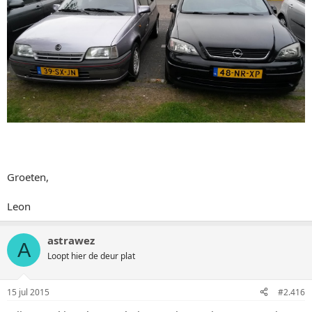
Groeten,
Leon
astrawez
A
Loopt hier de deur plat
15 jul 2015
#2.416