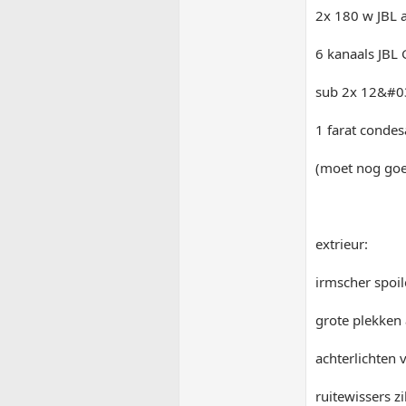
2x 180 w JBL 
6 kanaals JBL
sub 2x 12&#0
1 farat conde
(moet nog goe
extrieur:
irmscher spoil
grote plekken
achterlichten 
ruitewissers z