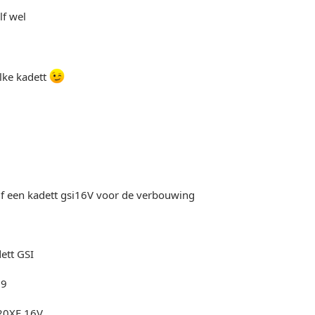
lf wel
elke kadett
lf een kadett gsi16V voor de verbouwing
ett GSI
89
20XE 16V