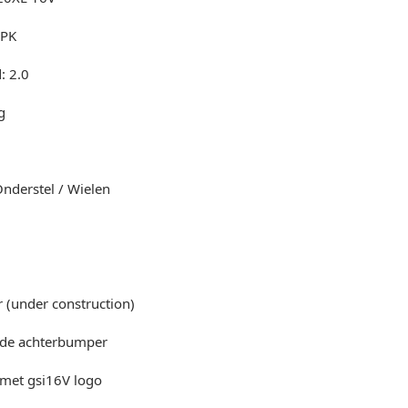
 PK
: 2.0
g
Onderstel / Wielen
 (under construction)
 de achterbumper
l met gsi16V logo