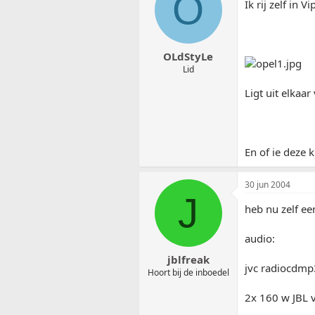
O
Ik rij zelf in V
OLdStyLe
Lid
Ligt uit elkaa
En of ie deze k
30 jun 2004
J
heb nu zelf ee
audio:
jblfreak
jvc radiocdmp
Hoort bij de inboedel
2x 160 w JBL 