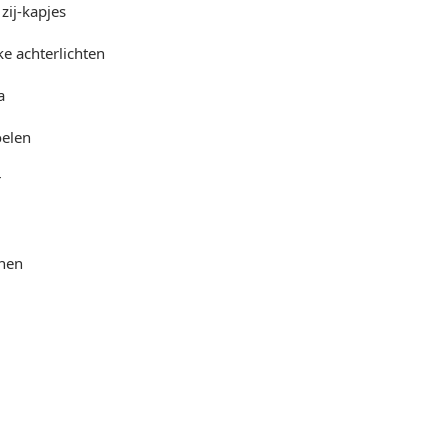
zij-kapjes
e achterlichten
a
oelen
r
nen