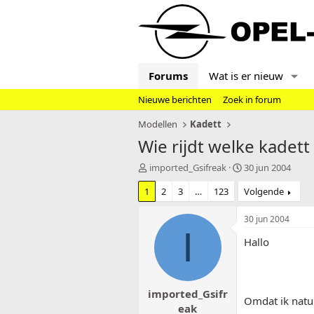
Forums
Wat is er nieuw
Nieuwe berichten
Zoek in forum
Modellen
Kadett
Wie rijdt welke kadett
T
S
imported_Gsifreak
30 jun 2004
o
t
1
2
3
…
123
Volgende
p
a
i
r
c
t
30 jun 2004
s
d
I
Hallo
t
a
a
t
r
u
t
m
imported_Gsifr
e
Omdat ik natuu
r
eak