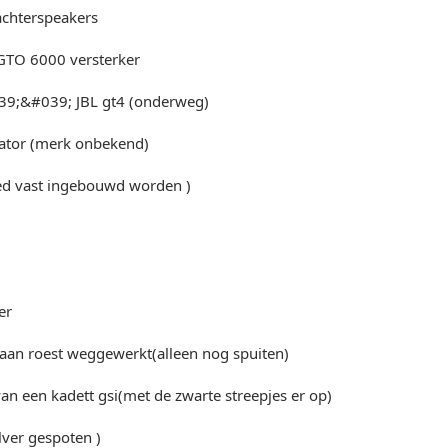
achterspeakers
 GTO 6000 versterker
39;&#039; JBL gt4 (onderweg)
sator (merk onbekend)
d vast ingebouwd worden )
er
 aan roest weggewerkt(alleen nog spuiten)
van een kadett gsi(met de zwarte streepjes er op)
ilver gespoten )