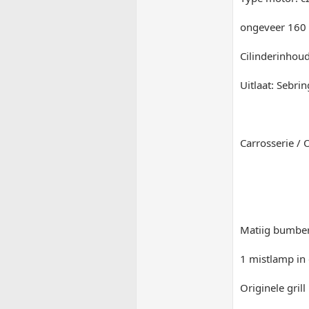
ongeveer 160
Cilinderinhoud
Uitlaat: Sebrin
Carrosserie / 
Matiig bumber
1 mistlamp in
Originele gril