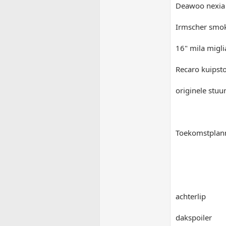
Deawoo nexia 
Irmscher smok
16" mila migli
Recaro kuipst
originele stuu
Toekomstplan
achterlip
dakspoiler