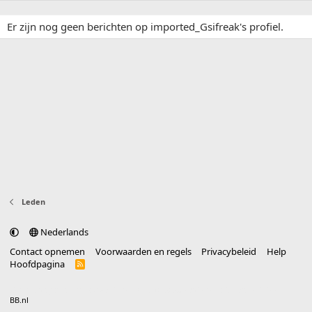
Er zijn nog geen berichten op imported_Gsifreak's profiel.
Leden
Nederlands
Contact opnemen
Voorwaarden en regels
Privacybeleid
Help
Hoofdpagina
R
S
S
®
Community platform by XenForo
© 2010-2025 XenForo Ltd.
vertaald door
BB.nl