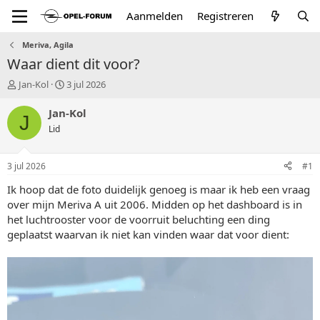
Aanmelden
Registreren
Meriva, Agila
Waar dient dit voor?
T
S
Jan-Kol
3 jul 2026
o
t
p
a
Jan-Kol
J
i
r
Lid
c
t
s
d
t
a
3 jul 2026
#1
a
t
r
u
Ik hoop dat de foto duidelijk genoeg is maar ik heb een vraag
t
m
over mijn Meriva A uit 2006. Midden op het dashboard is in
e
het luchtrooster voor de voorruit beluchting een ding
r
geplaatst waarvan ik niet kan vinden waar dat voor dient: