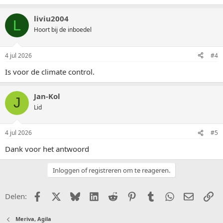
liviu2004
L
Hoort bij de inboedel
4 jul 2026
#4
Is voor de climate control.
Jan-Kol
J
Lid
4 jul 2026
#5
Dank voor het antwoord
Inloggen of registreren om te reageren.
Facebook
X (Twitter)
Bluesky
LinkedIn
Reddit
Pinterest
Tumblr
WhatsApp
E-mail
Li
Delen:
Meriva, Agila