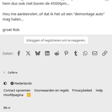
hem dus ook niet boven de 4500tpm...
Hou me aanbevolen..of dat ik het uit een "demontage auto"
mag halen...
groet Rob
Inloggen of registreren om te reageren.
Facebook
X (Twitter)
Bluesky
LinkedIn
Reddit
Pinterest
Tumblr
WhatsApp
E-mail
Li
Delen:
Calibra
Nederlands
Contact opnemen
Voorwaarden en regels
Privacybeleid
Help
Hoofdpagina
R
S
S
®
Community platform by XenForo
© 2010-2025 XenForo Ltd.
vertaald door
BB.nl