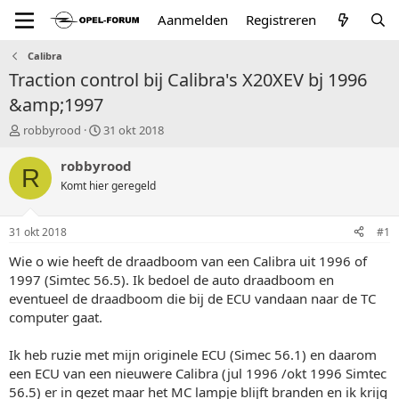
Aanmelden
Registreren
Calibra
Traction control bij Calibra's X20XEV bj 1996
&amp;1997
T
S
robbyrood
31 okt 2018
o
t
p
a
robbyrood
R
i
r
Komt hier geregeld
c
t
s
d
t
a
31 okt 2018
#1
a
t
r
u
Wie o wie heeft de draadboom van een Calibra uit 1996 of
t
m
1997 (Simtec 56.5). Ik bedoel de auto draadboom en
e
eventueel de draadboom die bij de ECU vandaan naar de TC
r
computer gaat.
Ik heb ruzie met mijn originele ECU (Simec 56.1) en daarom
een ECU van een nieuwere Calibra (jul 1996 /okt 1996 Simtec
56.5) er in gezet maar het MC lampje blijft branden en ik krijg