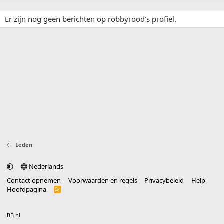
Er zijn nog geen berichten op robbyrood's profiel.
Leden
Nederlands
Contact opnemen
Voorwaarden en regels
Privacybeleid
Help
Hoofdpagina
R
S
S
®
Community platform by XenForo
© 2010-2025 XenForo Ltd.
vertaald door
BB.nl