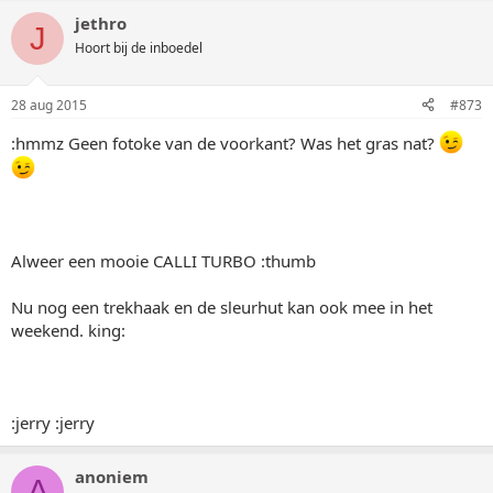
jethro
J
Hoort bij de inboedel
28 aug 2015
#873
:hmmz Geen fotoke van de voorkant? Was het gras nat?
Alweer een mooie CALLI TURBO :thumb
Nu nog een trekhaak en de sleurhut kan ook mee in het
weekend. king:
:jerry :jerry
anoniem
A