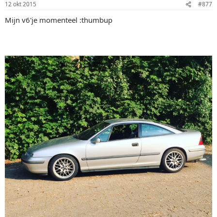
12 okt 2015
#877
Mijn v6'je momenteel :thumbup