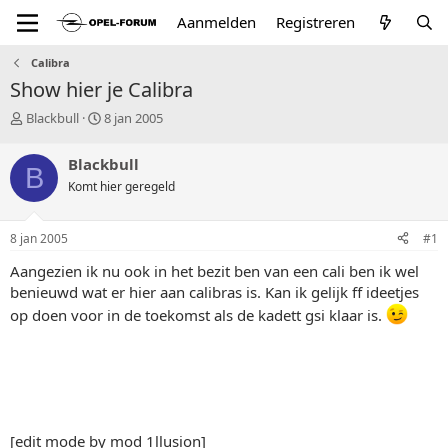
Aanmelden
Registreren
Calibra
Show hier je Calibra
T
S
Blackbull
8 jan 2005
o
t
p
a
Blackbull
B
i
r
Komt hier geregeld
c
t
s
d
t
a
8 jan 2005
#1
a
t
r
u
Aangezien ik nu ook in het bezit ben van een cali ben ik wel
t
m
benieuwd wat er hier aan calibras is. Kan ik gelijk ff ideetjes
e
op doen voor in de toekomst als de kadett gsi klaar is.
r
[edit mode by mod 1llusion]