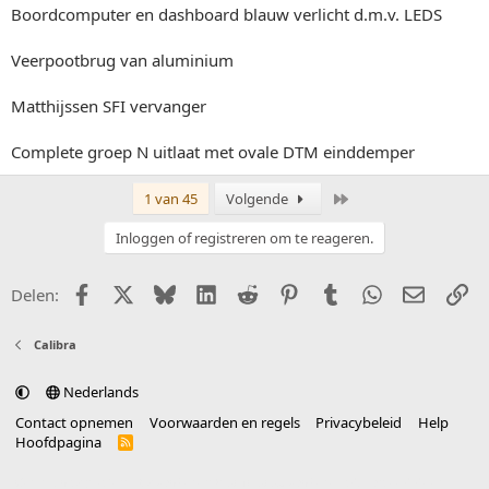
Boordcomputer en dashboard blauw verlicht d.m.v. LEDS
Veerpootbrug van aluminium
Matthijssen SFI vervanger
Complete groep N uitlaat met ovale DTM einddemper
Laatste
1 van 45
Volgende
Inloggen of registreren om te reageren.
Facebook
X (Twitter)
Bluesky
LinkedIn
Reddit
Pinterest
Tumblr
WhatsApp
E-mail
Li
Delen:
Calibra
Nederlands
Contact opnemen
Voorwaarden en regels
Privacybeleid
Help
Hoofdpagina
R
S
S
®
Community platform by XenForo
© 2010-2025 XenForo Ltd.
vertaald door