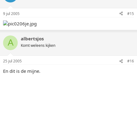
9 jul 2005
#15
albertsjos
A
Komt weleens kijken
25 jul 2005
#16
En dit is de mijne.