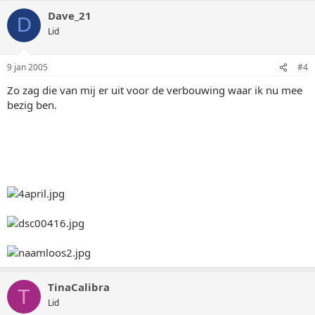
Dave_21
D
Lid
9 jan 2005
#4
Zo zag die van mij er uit voor de verbouwing waar ik nu mee
bezig ben.
TinaCalibra
T
Lid