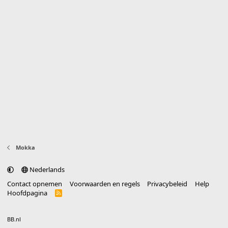
Mokka
Nederlands
Contact opnemen
Voorwaarden en regels
Privacybeleid
Help
Hoofdpagina
R
S
S
®
Community platform by XenForo
© 2010-2025 XenForo Ltd.
vertaald door
BB.nl