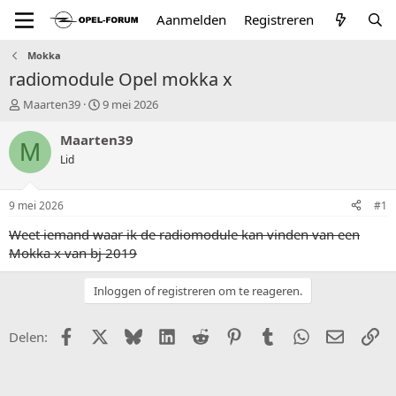
Aanmelden
Registreren
Mokka
radiomodule Opel mokka x
T
S
Maarten39
9 mei 2026
o
t
p
a
Maarten39
M
i
r
Lid
c
t
s
d
t
a
9 mei 2026
#1
a
t
r
u
Weet iemand waar ik de radiomodule kan vinden van een
t
m
Mokka x van bj 2019
e
r
Inloggen of registreren om te reageren.
Facebook
X (Twitter)
Bluesky
LinkedIn
Reddit
Pinterest
Tumblr
WhatsApp
E-mail
Li
Delen: