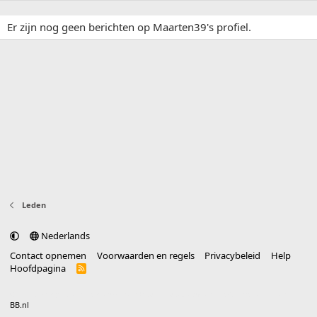
Er zijn nog geen berichten op Maarten39's profiel.
Leden
Nederlands
Contact opnemen
Voorwaarden en regels
Privacybeleid
Help
Hoofdpagina
R
S
S
®
Community platform by XenForo
© 2010-2025 XenForo Ltd.
vertaald door
BB.nl