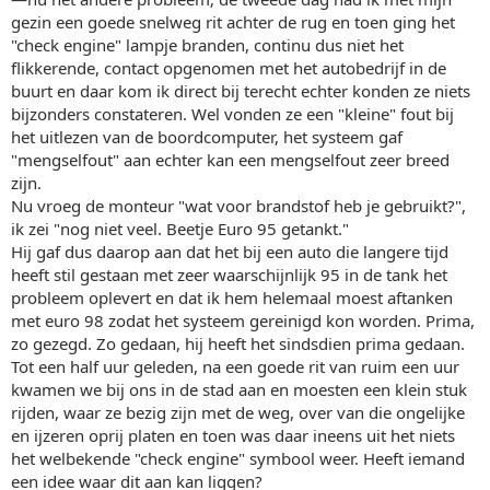
gezin een goede snelweg rit achter de rug en toen ging het
"check engine" lampje branden, continu dus niet het
flikkerende, contact opgenomen met het autobedrijf in de
buurt en daar kom ik direct bij terecht echter konden ze niets
bijzonders constateren. Wel vonden ze een "kleine" fout bij
het uitlezen van de boordcomputer, het systeem gaf
"mengselfout" aan echter kan een mengselfout zeer breed
zijn.
Nu vroeg de monteur "wat voor brandstof heb je gebruikt?",
ik zei "nog niet veel. Beetje Euro 95 getankt."
Hij gaf dus daarop aan dat het bij een auto die langere tijd
heeft stil gestaan met zeer waarschijnlijk 95 in de tank het
probleem oplevert en dat ik hem helemaal moest aftanken
met euro 98 zodat het systeem gereinigd kon worden. Prima,
zo gezegd. Zo gedaan, hij heeft het sindsdien prima gedaan.
Tot een half uur geleden, na een goede rit van ruim een uur
kwamen we bij ons in de stad aan en moesten een klein stuk
rijden, waar ze bezig zijn met de weg, over van die ongelijke
en ijzeren oprij platen en toen was daar ineens uit het niets
het welbekende "check engine" symbool weer. Heeft iemand
een idee waar dit aan kan liggen?