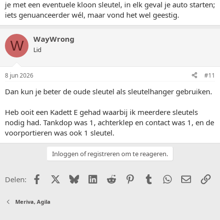
je met een eventuele kloon sleutel, in elk geval je auto starten;
iets genuanceerder wél, maar vond het wel geestig.
WayWrong
W
Lid
8 jun 2026
#11
Dan kun je beter de oude sleutel als sleutelhanger gebruiken.
Heb ooit een Kadett E gehad waarbij ik meerdere sleutels
nodig had. Tankdop was 1, achterklep en contact was 1, en de
voorportieren was ook 1 sleutel.
Inloggen of registreren om te reageren.
Facebook
X (Twitter)
Bluesky
LinkedIn
Reddit
Pinterest
Tumblr
WhatsApp
E-mail
Li
Delen:
Meriva, Agila