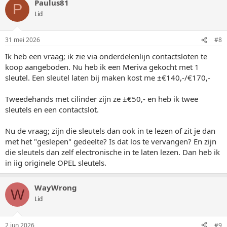
Paulus81
r
P
d
Lid
e
r
i
31 mei 2026
#8
n
g
Ik heb een vraag; ik zie via onderdelenlijn contactsloten te
e
koop aangeboden. Nu heb ik een Meriva gekocht met 1
n
:
sleutel. Een sleutel laten bij maken kost me ±€140,-/€170,-
Tweedehands met cilinder zijn ze ±€50,- en heb ik twee
sleutels en een contactslot.
Nu de vraag; zijn die sleutels dan ook in te lezen of zit je dan
met het "geslepen" gedeelte? Is dat los te vervangen? En zijn
die sleutels dan zelf electronische in te laten lezen. Dan heb ik
in iig originele OPEL sleutels.
WayWrong
W
Lid
2 jun 2026
#9