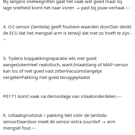
Bij langere snelwegritten gaat het vaak wél goed maar bij
lage snelheid komt het naar voren → past bij jouw verhaal.---
4. O2-sensor (lambda) geeft foutieve waarden doorDan denkt
de ECU dat het mengsel arm is terwijl dat niet zo hoeft te zijn.-
--
5. Tijdens koppakkingreparatie iets niet goed
aangeslotenHeel realistisch, want:Inlaatslang of MAP-sensor
kan los of niet goed vast zittenVacuümslangetje
vergetenPakking niet goed teruggeplaatst
P0171 komt vaak na demontage van inlaatonderdelen.---
6. Uitlaatspruitstuk / pakking lekt vóór de lambda-
sensorDaardoor meet de sensor extra zuurstof → arm
mengsel fout.---