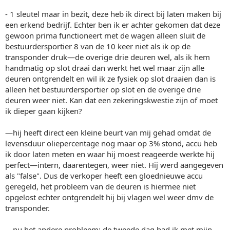
- 1 sleutel maar in bezit, deze heb ik direct bij laten maken bij
een erkend bedrijf. Echter ben ik er achter gekomen dat deze
gewoon prima functioneert met de wagen alleen sluit de
bestuurdersportier 8 van de 10 keer niet als ik op de
transponder druk—de overige drie deuren wel, als ik hem
handmatig op slot draai dan werkt het wel maar zijn alle
deuren ontgrendelt en wil ik ze fysiek op slot draaien dan is
alleen het bestuurdersportier op slot en de overige drie
deuren weer niet. Kan dat een zekeringskwestie zijn of moet
ik dieper gaan kijken?
—hij heeft direct een kleine beurt van mij gehad omdat de
levensduur oliepercentage nog maar op 3% stond, accu heb
ik door laten meten en waar hij moest reageerde werkte hij
perfect—intern, daarentegen, weer niet. Hij werd aangegeven
als "false". Dus de verkoper heeft een gloednieuwe accu
geregeld, het probleem van de deuren is hiermee niet
opgelost echter ontgrendelt hij bij vlagen wel weer dmv de
transponder.
—nu het andere probleem; de tweede dag had ik met mijn