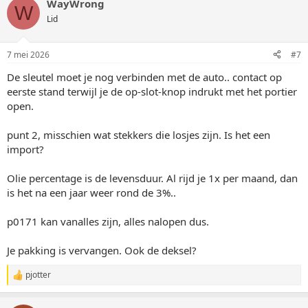
WayWrong
W
Lid
7 mei 2026
#7
De sleutel moet je nog verbinden met de auto.. contact op
eerste stand terwijl je de op-slot-knop indrukt met het portier
open.
punt 2, misschien wat stekkers die losjes zijn. Is het een
import?
Olie percentage is de levensduur. Al rijd je 1x per maand, dan
is het na een jaar weer rond de 3%..
p0171 kan vanalles zijn, alles nalopen dus.
Je pakking is vervangen. Ook de deksel?
pjotter
W
a
a