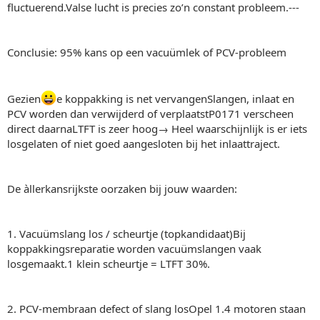
fluctuerend.Valse lucht is precies zo’n constant probleem.---
Conclusie: 95% kans op een vacuümlek of PCV‑probleem
Gezien
e koppakking is net vervangenSlangen, inlaat en
PCV worden dan verwijderd of verplaatstP0171 verscheen
direct daarnaLTFT is zeer hoog→ Heel waarschijnlijk is er iets
losgelaten of niet goed aangesloten bij het inlaattraject.
De àllerkansrijkste oorzaken bij jouw waarden:
1. Vacuümslang los / scheurtje (topkandidaat)Bij
koppakkingsreparatie worden vacuümslangen vaak
losgemaakt.1 klein scheurtje = LTFT 30%.
2. PCV‑membraan defect of slang losOpel 1.4 motoren staan