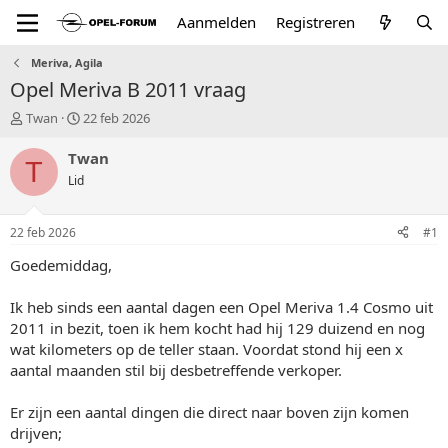
Aanmelden
Registreren
Meriva, Agila
Opel Meriva B 2011 vraag
T
S
Twan
22 feb 2026
o
t
p
a
Twan
T
i
r
Lid
c
t
s
d
t
a
22 feb 2026
#1
a
t
r
u
Goedemiddag,
t
m
e
Ik heb sinds een aantal dagen een Opel Meriva 1.4 Cosmo uit
r
2011 in bezit, toen ik hem kocht had hij 129 duizend en nog
wat kilometers op de teller staan. Voordat stond hij een x
aantal maanden stil bij desbetreffende verkoper.
Er zijn een aantal dingen die direct naar boven zijn komen
drijven;