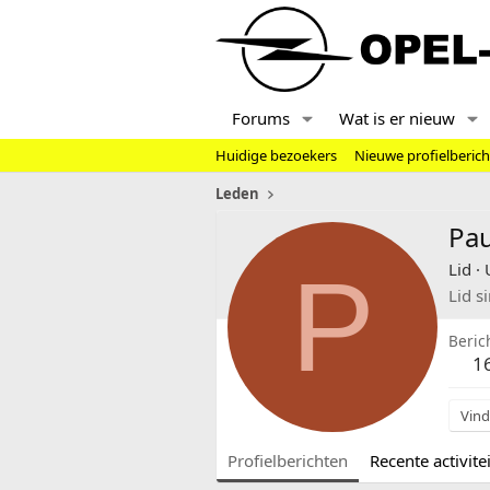
Forums
Wat is er nieuw
Huidige bezoekers
Nieuwe profielberic
Leden
Pa
P
Lid
·
Lid s
Beric
1
Vind
Profielberichten
Recente activitei