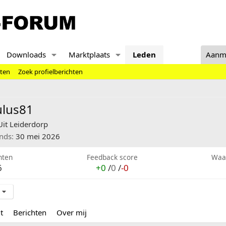
Downloads
Marktplaats
Leden
Aanm
hten
Zoek profielberichten
ulus81
Uit
Leiderdorp
inds
30 mei 2026
hten
Feedback score
Waa
6
+0
/
0
/
-0
t
Berichten
Over mij