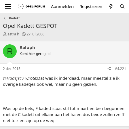
Aanmelden
Registreren
Kadett
Opel Kadett GESPOT
T
S
astra h
27 jul 2006
o
t
p
a
Raluph
R
i
r
Komt hier geregeld
c
t
s
d
t
a
2 dec 2015
#4.221
a
t
r
u
@Haasje17
wrote:
Dat was ik inderdaad, maar meestal zie ik
t
m
overige kadetjes ook wel, maar nu geen gezien.
e
r
Was op de fiets, E kadett staat stil tot maart en ben begonnen
met de C kadett uit elkaar aan het halen dus beide zullen ze ff
niet te zien zijn op de weg.