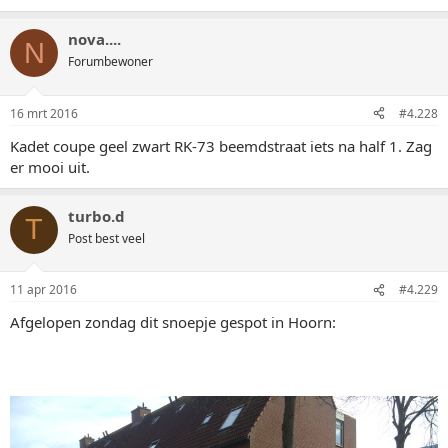
nova....
N
Forumbewoner
16 mrt 2016
#4.228
Kadet coupe geel zwart RK-73 beemdstraat iets na half 1. Zag
er mooi uit.
turbo.d
T
Post best veel
11 apr 2016
#4.229
Afgelopen zondag dit snoepje gespot in Hoorn: