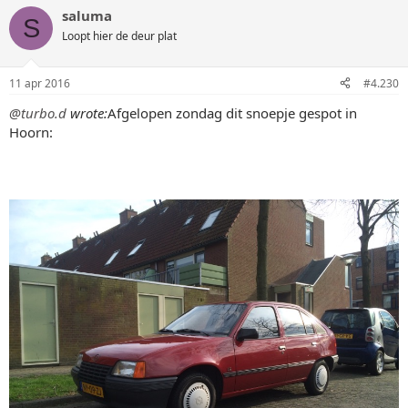
saluma
S
Loopt hier de deur plat
11 apr 2016
#4.230
@turbo.d
wrote:
Afgelopen zondag dit snoepje gespot in
Hoorn: