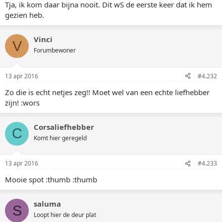
Tja, ik kom daar bijna nooit. Dit wS de eerste keer dat ik hem
gezien heb.
Vinci
V
Forumbewoner
13 apr 2016
#4.232
Zo die is echt netjes zeg!! Moet wel van een echte liefhebber
zijn! :wors
Corsaliefhebber
C
Komt hier geregeld
13 apr 2016
#4.233
Mooie spot :thumb :thumb
saluma
S
Loopt hier de deur plat