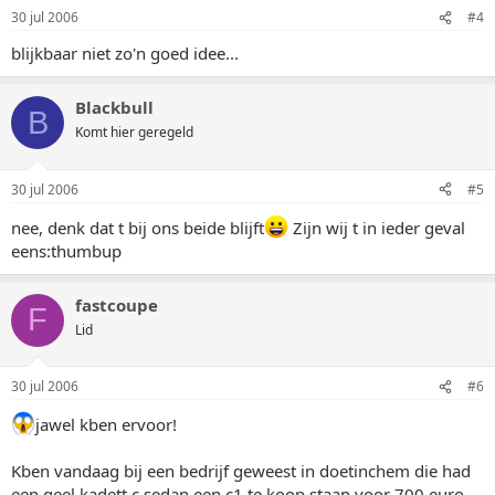
30 jul 2006
#4
blijkbaar niet zo'n goed idee...
Blackbull
B
Komt hier geregeld
30 jul 2006
#5
nee, denk dat t bij ons beide blijft
Zijn wij t in ieder geval
eens:thumbup
fastcoupe
F
Lid
30 jul 2006
#6
jawel kben ervoor!
Kben vandaag bij een bedrijf geweest in doetinchem die had
een geel kadett c sedan een c1 te koop staan voor 700 euro,