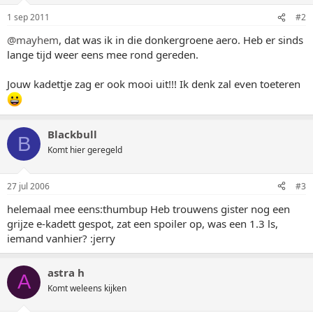
1 sep 2011
#2
@mayhem
, dat was ik in die donkergroene aero. Heb er sinds
lange tijd weer eens mee rond gereden.
Jouw kadettje zag er ook mooi uit!!! Ik denk zal even toeteren
Blackbull
B
Komt hier geregeld
27 jul 2006
#3
helemaal mee eens:thumbup Heb trouwens gister nog een
grijze e-kadett gespot, zat een spoiler op, was een 1.3 ls,
iemand vanhier? :jerry
astra h
A
Komt weleens kijken