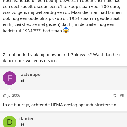
Kben vandaag bij een bedrijf geweest in doetinchem die had
een geel kadett c sedan een c1 te koop staan voor 700 euro,
was volgens mij wel aardig verrot. Maar die man had binnen
ook nog een oude blitz pickup uit 1954 staan in geode staat
en hij zei(kheb ze niet gezien) dat hij in de trailer nog een
kadett uit 1934(!!??) had staan.
Zit dat bedrijf vlak bij bouwbedrijf Goldewijk? Want dan heb
ik hem ook wel eens gezien.
fastcoupe
F
Lid
31 jul 2006
#9
In de buurt ja, achter de HEMA opslag opt industrieterrein.
dantec
D
Lid