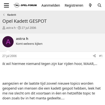
Aanmelden
Registreren
Kadett
Opel Kadett GESPOT
T
S
astra h
27 jul 2006
o
t
p
a
astra h
A
i
r
Komt weleens kijken
c
t
s
d
t
a
27 jul 2006
#1
a
t
r
u
ik wil hiermee niemand tegen zijn kar rijden hoor, MAAR,...
t
m
e
r
aangezien er de laatste tijd zoveel nieuwe topics worden
geopend van mensen die een kadett gespot hebben, leek het
me nie slecht om dit voortaan in éen en hetzelfde topic te
doen zoals bv in het manta gedeelte....