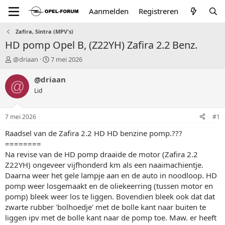
Aanmelden
Registreren
Zafira, Sintra (MPV's)
HD pomp Opel B, (Z22YH) Zafira 2.2 Benz.
T
S
@driaan
7 mei 2026
o
t
p
a
@driaan
@
i
r
Lid
c
t
s
d
t
a
7 mei 2026
#1
a
t
r
u
Raadsel van de Zafira 2.2 HD HD benzine pomp.???
t
m
========
e
Na revise van de HD pomp draaide de motor (Zafira 2.2
r
Z22YH) ongeveer vijfhonderd km als een naaimachientje.
Daarna weer het gele lampje aan en de auto in noodloop. HD
pomp weer losgemaakt en de oliekeerring (tussen motor en
pomp) bleek weer los te liggen. Bovendien bleek ook dat dat
zwarte rubber 'bolhoedje' met de bolle kant naar buiten te
liggen ipv met de bolle kant naar de pomp toe. Maw. er heeft