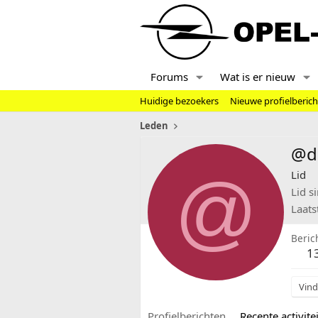
Forums
Wat is er nieuw
Huidige bezoekers
Nieuwe profielberic
Leden
@d
@
Lid
Lid s
Laats
Beric
1
Vind
Profielberichten
Recente activitei