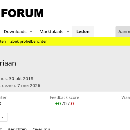
Downloads
Marktplaats
Leden
Aanm
hten
Zoek profielberichten
riaan
inds
30 okt 2018
t gezien
7 mei 2026
hten
Feedback score
Waa
3
+0
/
0
/
-0
t
Berichten
Over mij