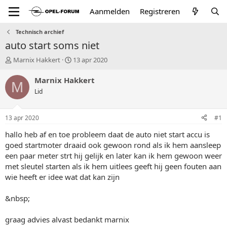
Aanmelden
Registreren
Technisch archief
auto start soms niet
T
S
Marnix Hakkert
13 apr 2020
o
t
p
a
Marnix Hakkert
M
i
r
Lid
c
t
s
d
t
a
13 apr 2020
#1
a
t
r
u
hallo heb af en toe probleem daat de auto niet start accu is
t
m
goed startmoter draaid ook gewoon rond als ik hem aansleep
e
een paar meter strt hij gelijk en later kan ik hem gewoon weer
r
met sleutel starten als ik hem uitlees geeft hij geen fouten aan
wie heeft er idee wat dat kan zijn
&nbsp;
graag advies alvast bedankt marnix