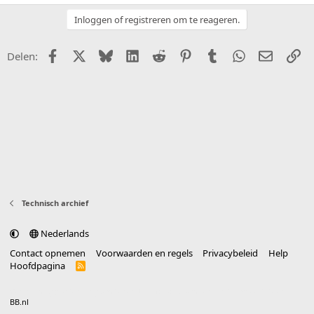
Inloggen of registreren om te reageren.
Facebook
X (Twitter)
Bluesky
LinkedIn
Reddit
Pinterest
Tumblr
WhatsApp
E-mail
Li
Delen:
Technisch archief
Nederlands
Contact opnemen
Voorwaarden en regels
Privacybeleid
Help
Hoofdpagina
R
S
S
®
Community platform by XenForo
© 2010-2025 XenForo Ltd.
vertaald door
BB.nl