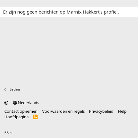
Er zijn nog geen berichten op Marnix Hakkert's profiel.
Leden
Nederlands
Contact opnemen
Voorwaarden en regels
Privacybeleid
Help
Hoofdpagina
R
S
S
®
Community platform by XenForo
© 2010-2025 XenForo Ltd.
vertaald door
BB.nl