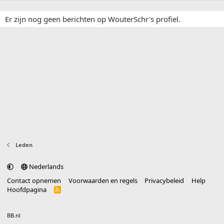
Er zijn nog geen berichten op WouterSchr's profiel.
Leden
Nederlands
Contact opnemen
Voorwaarden en regels
Privacybeleid
Help
Hoofdpagina
R
S
S
®
Community platform by XenForo
© 2010-2025 XenForo Ltd.
vertaald door
BB.nl