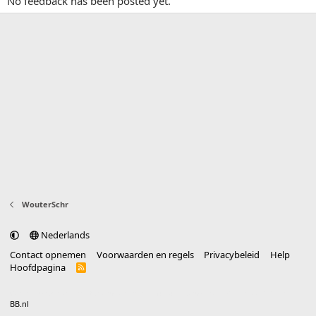
No feedback has been posted yet.
WouterSchr
Nederlands
Contact opnemen
Voorwaarden en regels
Privacybeleid
Help
Hoofdpagina
R
S
S
®
Community platform by XenForo
© 2010-2025 XenForo Ltd.
vertaald door
BB.nl