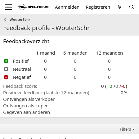
Aanmelden
Registreren
WouterSchr
Feedback profile - WouterSchr
Feedbackoverzicht
1 maand
6 maanden
12 maanden
Positief
0
0
0
Neutraal
0
0
0
Negatief
0
0
0
Feedback score
0 (
+0
/
0
/
-0
)
Positieve feedback (laatste 12 maanden)
0%
Ontvangen als verkoper
Ontvangen als koper
Gegeven aan anderen
Filters