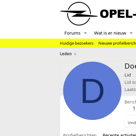
Forums
Wat is er nieuw
Huidige bezoekers
Nieuwe profielberic
Leden
Do
D
Lid
Lid s
Laats
Beric
1
Vind
Profielberichten
Recente activitei