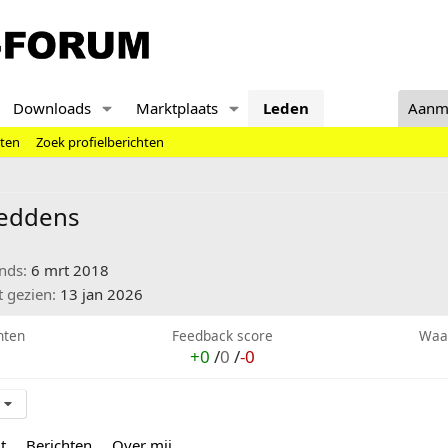
Downloads
Marktplaats
Leden
Aanm
hten
Zoek profielberichten
eddens
inds
6 mrt 2018
t gezien
13 jan 2026
hten
Feedback score
Waa
+0
/
0
/
-0
t
Berichten
Over mij