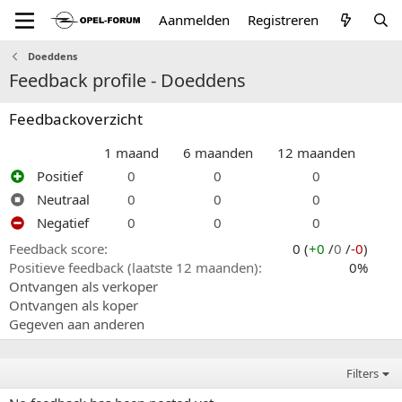
Aanmelden
Registreren
Doeddens
Feedback profile - Doeddens
Feedbackoverzicht
1 maand
6 maanden
12 maanden
Positief
0
0
0
Neutraal
0
0
0
Negatief
0
0
0
Feedback score
0 (
+0
/
0
/
-0
)
Positieve feedback (laatste 12 maanden)
0%
Ontvangen als verkoper
Ontvangen als koper
Gegeven aan anderen
Filters