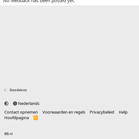
No feedback has been posted yet.
Doeddens
Nederlands
Contact opnemen
Voorwaarden en regels
Privacybeleid
Help
Hoofdpagina
R
S
S
®
Community platform by XenForo
© 2010-2025 XenForo Ltd.
vertaald door
BB.nl