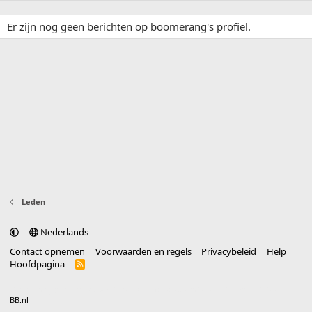
Er zijn nog geen berichten op boomerang's profiel.
Leden
Nederlands
Contact opnemen
Voorwaarden en regels
Privacybeleid
Help
Hoofdpagina
R
S
S
®
Community platform by XenForo
© 2010-2025 XenForo Ltd.
vertaald door
BB.nl