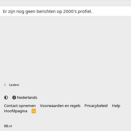
Er zijn nog geen berichten op 2000's profiel.
Leden
Nederlands
Contact opnemen
Voorwaarden en regels
Privacybeleid
Help
Hoofdpagina
R
S
S
®
Community platform by XenForo
© 2010-2025 XenForo Ltd.
vertaald door
BB.nl