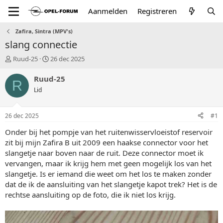
Aanmelden
Registreren
Zafira, Sintra (MPV's)
slang connectie
T
S
Ruud-25
26 dec 2025
o
t
p
a
Ruud-25
R
i
r
Lid
c
t
s
d
t
a
26 dec 2025
#1
a
t
r
u
Onder bij het pompje van het ruitenwisservloeistof reservoir
t
m
zit bij mijn Zafira B uit 2009 een haakse connector voor het
e
slangetje naar boven naar de ruit. Deze connector moet ik
r
vervangen, maar ik krijg hem met geen mogelijk los van het
slangetje. Is er iemand die weet om het los te maken zonder
dat de ik de aansluiting van het slangetje kapot trek? Het is de
rechtse aansluiting op de foto, die ik niet los krijg.