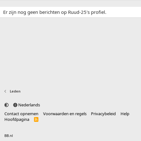
Er zijn nog geen berichten op Ruud-25's profiel.
Leden
Nederlands
Contact opnemen
Voorwaarden en regels
Privacybeleid
Help
Hoofdpagina
R
S
S
®
Community platform by XenForo
© 2010-2025 XenForo Ltd.
vertaald door
BB.nl