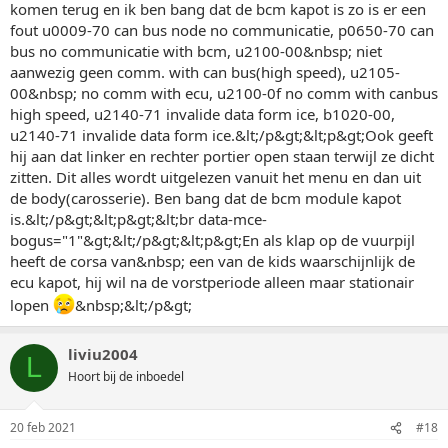
komen terug en ik ben bang dat de bcm kapot is zo is er een
fout u0009-70 can bus node no communicatie, p0650-70 can
bus no communicatie with bcm, u2100-00&nbsp; niet
aanwezig geen comm. with can bus(high speed), u2105-
00&nbsp; no comm with ecu, u2100-0f no comm with canbus
high speed, u2140-71 invalide data form ice, b1020-00,
u2140-71 invalide data form ice.&lt;/p&gt;&lt;p&gt;Ook geeft
hij aan dat linker en rechter portier open staan terwijl ze dicht
zitten. Dit alles wordt uitgelezen vanuit het menu en dan uit
de body(carosserie). Ben bang dat de bcm module kapot
is.&lt;/p&gt;&lt;p&gt;&lt;br data-mce-
bogus="1"&gt;&lt;/p&gt;&lt;p&gt;En als klap op de vuurpijl
heeft de corsa van&nbsp; een van de kids waarschijnlijk de
ecu kapot, hij wil na de vorstperiode alleen maar stationair
lopen
&nbsp;&lt;/p&gt;
liviu2004
L
Hoort bij de inboedel
20 feb 2021
#18