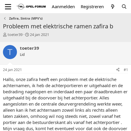
Aanmelden
Registreren
Zafira, Sintra (MPV's)
Probleem met elektrische ramen zafira b
T
S
toeter39
24 jan 2021
o
t
p
a
toeter39
T
i
r
Lid
c
t
s
d
t
a
24 jan 2021
#1
a
t
r
u
Hallo, onze zafira heeft een probleem met de elektrische
t
m
achternamen, ik heb de achterportieren er uitgehaald en de
e
bedrading nagelopen en inderdaad een paar draadbreuken er
r
uitgehaald bij de doorvoer bij het achterportier. Alles
aangesloten en de centrale deurvergrendeling werkte weer,
alleen kan ik het achternaam zowel links als rechts alleen
laten zakken, omhoog wil nog steeds niet, zowel vanaf het
portier aan de bestuurderskant als vanaf het achterportier .
Mijn vraag dus, komt het eventueel voor dat ook de doorvoer