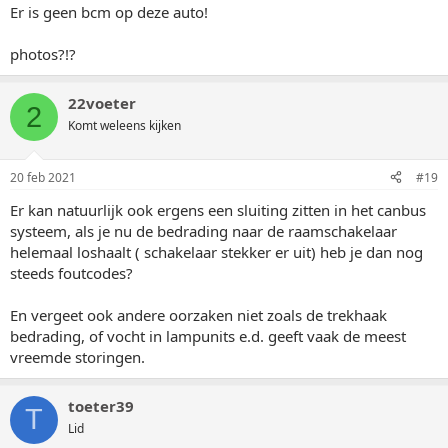
Er is geen bcm op deze auto!
photos?!?
22voeter
2
Komt weleens kijken
20 feb 2021
#19
Er kan natuurlijk ook ergens een sluiting zitten in het canbus
systeem, als je nu de bedrading naar de raamschakelaar
helemaal loshaalt ( schakelaar stekker er uit) heb je dan nog
steeds foutcodes?
En vergeet ook andere oorzaken niet zoals de trekhaak
bedrading, of vocht in lampunits e.d. geeft vaak de meest
vreemde storingen.
toeter39
T
Lid