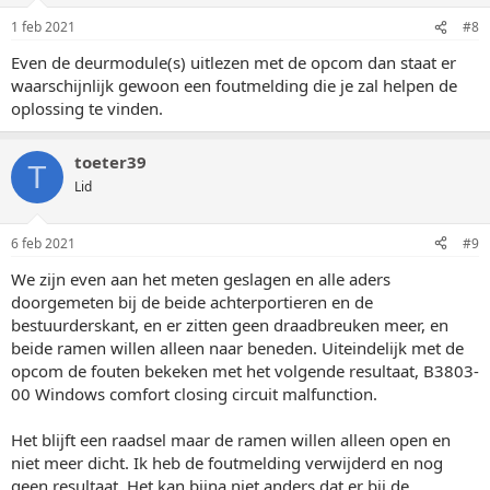
1 feb 2021
#8
Even de deurmodule(s) uitlezen met de opcom dan staat er
waarschijnlijk gewoon een foutmelding die je zal helpen de
oplossing te vinden.
toeter39
T
Lid
6 feb 2021
#9
We zijn even aan het meten geslagen en alle aders
doorgemeten bij de beide achterportieren en de
bestuurderskant, en er zitten geen draadbreuken meer, en
beide ramen willen alleen naar beneden. Uiteindelijk met de
opcom de fouten bekeken met het volgende resultaat, B3803-
00 Windows comfort closing circuit malfunction.
Het blijft een raadsel maar de ramen willen alleen open en
niet meer dicht. Ik heb de foutmelding verwijderd en nog
geen resultaat. Het kan bijna niet anders dat er bij de