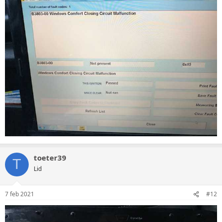
toeter39
T
Lid
7 feb 2021
#12