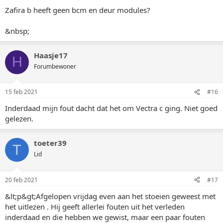
Zafira b heeft geen bcm en deur modules?
&nbsp;
Haasje17
H
Forumbewoner
15 feb 2021
#16
Inderdaad mijn fout dacht dat het om Vectra c ging. Niet goed
gelezen.
toeter39
T
Lid
20 feb 2021
#17
&lt;p&gt;Afgelopen vrijdag even aan het stoeien geweest met
het uitlezen . Hij geeft allerlei fouten uit het verleden
inderdaad en die hebben we gewist, maar een paar fouten