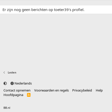
Er zijn nog geen berichten op toeter39's profiel.
Leden
Nederlands
Contact opnemen
Voorwaarden en regels
Privacybeleid
Help
Hoofdpagina
R
S
S
®
Community platform by XenForo
© 2010-2025 XenForo Ltd.
vertaald door
BB.nl