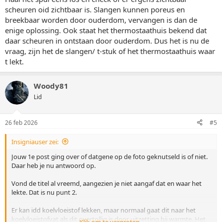
scheuren oid zichtbaar is. Slangen kunnen poreus en
breekbaar worden door ouderdom, vervangen is dan de
enige oplossing. Ook staat het thermostaathuis bekend dat
daar scheuren in ontstaan door ouderdom. Dus het is nu de
vraag, zijn het de slangen/ t-stuk of het thermostaathuis waar
t lekt.
Woody81
Lid
26 feb 2026
#5
Insigniauser zei:
Jouw 1e post ging over of datgene op de foto geknutseld is of niet.
Daar heb je nu antwoord op.
Vond de titel al vreemd, aangezien je niet aangaf dat en waar het
lekte. Dat is nu punt 2.
Er kan idd koelvloeistof lekken, maar normaal gaat dit naar het
koelvloeistofvat als dit overtollig is door uitzetting bij warmte. Het
Klik om te vergroten...