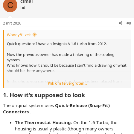
cimal
C
Lid
2 mrt 2026
#8
Woody81 zei:
Quick question: I have an Insignia A 1.6 turbo from 2012.
Now the previous owner has made a tinkering of the cooling
system.
Who knows how it should be because I can't find a drawing of what
should be there anywhere.
In the photo you can see that a short hose has been placed from
Klik om te vergroten...
the thermostat housing with 2 hose clamps.
Then a cobbled together T-piece and again with hose clamps.
1. How it's supposed to look
Coomeet
Vidizzy
I think this should be a click and go and not require hose clamps.
The original system uses
Quick-Release (Snap-Fit)
Connectors
.
Who has a good answer to this?
The Thermostat Housing:
On the 1.6 Turbo, the
housing is usually plastic (though many owners