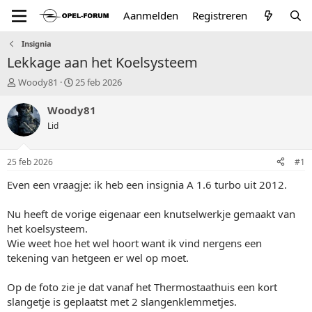
Aanmelden
Registreren
Insignia
Lekkage aan het Koelsysteem
T
S
Woody81
25 feb 2026
o
t
p
a
Woody81
i
r
Lid
c
t
s
d
t
a
25 feb 2026
#1
a
t
r
u
Even een vraagje: ik heb een insignia A 1.6 turbo uit 2012.
t
m
e
Nu heeft de vorige eigenaar een knutselwerkje gemaakt van
r
het koelsysteem.
Wie weet hoe het wel hoort want ik vind nergens een
tekening van hetgeen er wel op moet.
Op de foto zie je dat vanaf het Thermostaathuis een kort
slangetje is geplaatst met 2 slangenklemmetjes.