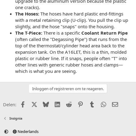
upgrade to the aluminum version because the plastic
one cracks).
The Hoses:
The hoses have hard plastic end-fittings
with a metal retaining clip (U-clip). You pull the clip up
slightly, and the hose "snaps" onto the housing.
The T-Piece:
There is a specific
Coolant Return Pipe
(often called the "Degassing Pipe") that runs from the
top of the thermostat/cylinder head area back to the
expansion tank. On the A16LET, this is a thin, molded
plastic or rubber line. If it snaps, people often "T" into
other lines with generic rubber hoses and clamps—
which is what you are seeing.
Inloggen of registreren om te reageren.
Facebook
X (Twitter)
Bluesky
LinkedIn
Reddit
Pinterest
Tumblr
WhatsApp
E-mail
Delen:
Insignia
Nederlands