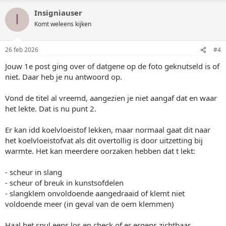
Insigniauser
I
Komt weleens kijken
26 feb 2026
#4
Jouw 1e post ging over of datgene op de foto geknutseld is of
niet. Daar heb je nu antwoord op.
Vond de titel al vreemd, aangezien je niet aangaf dat en waar
het lekte. Dat is nu punt 2.
Er kan idd koelvloeistof lekken, maar normaal gaat dit naar
het koelvloeistofvat als dit overtollig is door uitzetting bij
warmte. Het kan meerdere oorzaken hebben dat t lekt:
- scheur in slang
- scheur of breuk in kunstsofdelen
- slangklem onvoldoende aangedraaid of klemt niet
voldoende meer (in geval van de oem klemmen)
Haal het spul eens los en check of er ergens zichtbaar