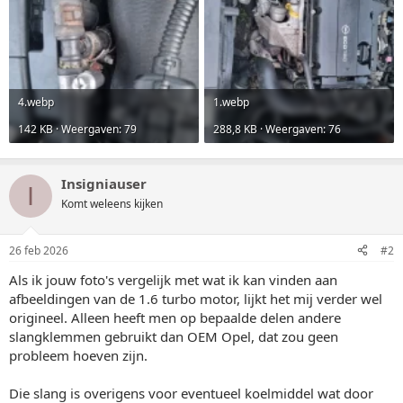
4.webp
1.webp
142 KB · Weergaven: 79
288,8 KB · Weergaven: 76
Insigniauser
I
Komt weleens kijken
26 feb 2026
#2
Als ik jouw foto's vergelijk met wat ik kan vinden aan
afbeeldingen van de 1.6 turbo motor, lijkt het mij verder wel
origineel. Alleen heeft men op bepaalde delen andere
slangklemmen gebruikt dan OEM Opel, dat zou geen
probleem hoeven zijn.
Die slang is overigens voor eventueel koelmiddel wat door