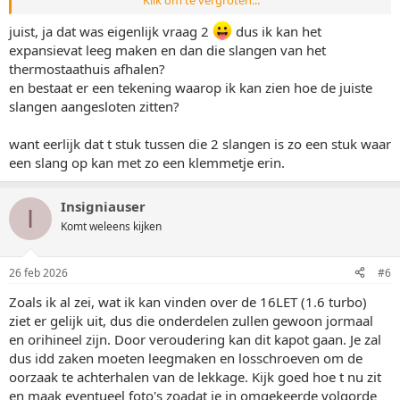
kan meerdere oorzaken hebben dat t lekt:
juist, ja dat was eigenlijk vraag 2
dus ik kan het
- scheur in slang
expansievat leeg maken en dan die slangen van het
- scheur of breuk in kunstsofdelen
thermostaathuis afhalen?
- slangklem onvoldoende aangedraaid of klemt niet voldoende
en bestaat er een tekening waarop ik kan zien hoe de juiste
meer (in geval van de oem klemmen)
slangen aangesloten zitten?
Haal het spul eens los en check of er ergens zichtbaar scheuren oid
zichtbaar is. Slangen kunnen poreus en breekbaar worden door
want eerlijk dat t stuk tussen die 2 slangen is zo een stuk waar
ouderdom, vervangen is dan de enige oplossing. Ook staat het
een slang op kan met zo een klemmetje erin.
thermostaathuis bekend dat daar scheuren in ontstaan door
ouderdom. Dus het is nu de vraag, zijn het de slangen/ t-stuk of het
thermostaathuis waar t lekt.
Insigniauser
I
Komt weleens kijken
26 feb 2026
#6
Zoals ik al zei, wat ik kan vinden over de 16LET (1.6 turbo)
ziet er gelijk uit, dus die onderdelen zullen gewoon jormaal
en orihineel zijn. Door veroudering kan dit kapot gaan. Je zal
dus idd zaken moeten leegmaken en losschroeven om de
oorzaak te achterhalen van de lekkage. Kijk goed hoe t nu zit
en maak eventueel foto's zoadat je in omgekeerde volgorde