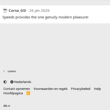
Corsa_GSi
26 jan 2026
Speeds provides the one genuily modern pleasure!
Leden
Nederlands
Contact opnemen
Voorwaarden en regels
Privacybeleid
Help
Hoofdpagina
R
S
S
®
Community platform by XenForo
© 2010-2025 XenForo Ltd.
vertaald door
BB.nl