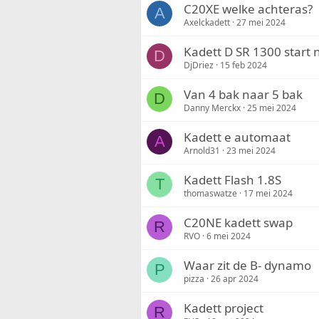
C20XE welke achteras?
A
Axelckadett
27 mei 2024
Kadett D SR 1300 start 
D
DjDriez
15 feb 2024
Van 4 bak naar 5 bak
D
Danny Merckx
25 mei 2024
Kadett e automaat
A
Arnold31
23 mei 2024
Kadett Flash 1.8S
T
thomaswatze
17 mei 2024
C20NE kadett swap
R
RVO
6 mei 2024
Waar zit de B- dynamo
P
pizza
26 apr 2024
Kadett project
R