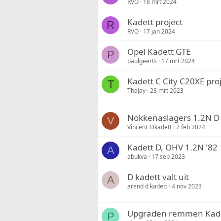
RVO
18 mrt 2024
Kadett project
R
RVO
17 jan 2024
Opel Kadett GTE
P
paulgeerts
17 mrt 2024
Kadett C City C20XE pro
T
ThaJay
28 mrt 2023
Nokkenaslagers 1.2N D
V
Vincent_Dkadett
7 feb 2024
Kadett D, OHV 1.2N '82
A
abukva
17 sep 2023
D kadett valt uit
A
arend d kadett
4 nov 2023
Upgraden remmen Kadet
P