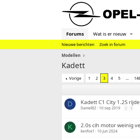
Forums
Wat is er nieuw
Nieuwe berichten
Zoek in forum
Modellen
Kadett
Vorige
1
2
3
4
5
…
14
Kadett C1 City 1.2S rijd
D
Daniel82
10 sep 2019
2
3
2.0s cih motor weinig 
K
kenfox1
10 jun 2024