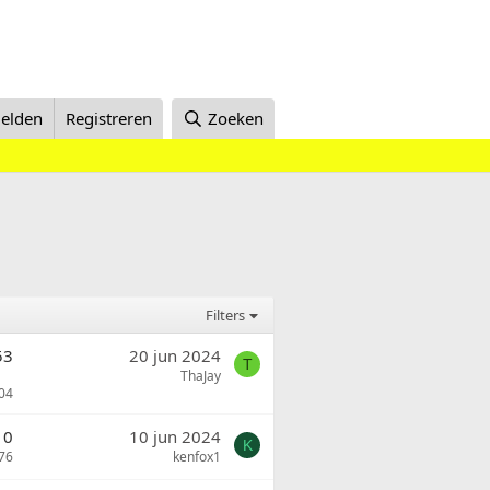
elden
Registreren
Zoeken
Filters
53
20 jun 2024
T
ThaJay
04
0
10 jun 2024
K
76
kenfox1