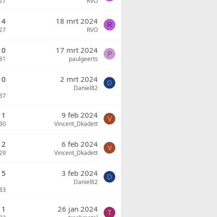
27
RVO
4
18 mrt 2024
R
27
RVO
0
17 mrt 2024
P
81
paulgeerts
10
2 mrt 2024
D
Daniel82
37
1
9 feb 2024
V
30
Vincent_Dkadett
2
6 feb 2024
V
29
Vincent_Dkadett
5
3 feb 2024
D
Daniel82
83
1
26 jan 2024
T