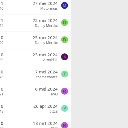
1
27 mei 2024
M
40
Motormuis
1
25 mei 2024
D
24
Danny Merckx
0
25 mei 2024
D
99
Danny Merckx
0
23 mei 2024
A
39
Arnold31
0
17 mei 2024
T
76
thomaswatze
0
6 mei 2024
R
91
RVO
0
26 apr 2024
P
48
pizza
0
18 mrt 2024
R