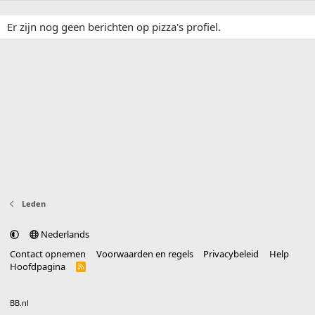
Er zijn nog geen berichten op pizza's profiel.
Leden
Nederlands
Contact opnemen
Voorwaarden en regels
Privacybeleid
Help
Hoofdpagina
R
S
S
®
Community platform by XenForo
© 2010-2025 XenForo Ltd.
vertaald door
BB.nl