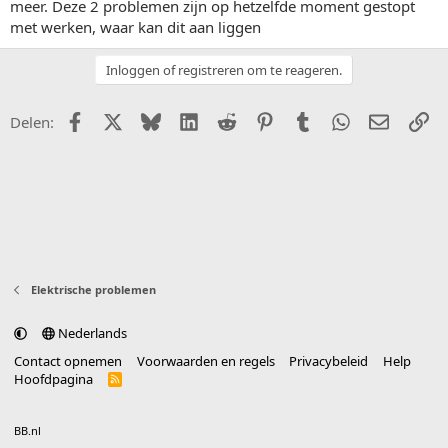
meer. Deze 2 problemen zijn op hetzelfde moment gestopt
met werken, waar kan dit aan liggen
Inloggen of registreren om te reageren.
Facebook
X (Twitter)
Bluesky
LinkedIn
Reddit
Pinterest
Tumblr
WhatsApp
E-mail
Li
Delen:
Elektrische problemen
Nederlands
Contact opnemen
Voorwaarden en regels
Privacybeleid
Help
Hoofdpagina
R
S
S
®
Community platform by XenForo
© 2010-2025 XenForo Ltd.
vertaald door
BB.nl