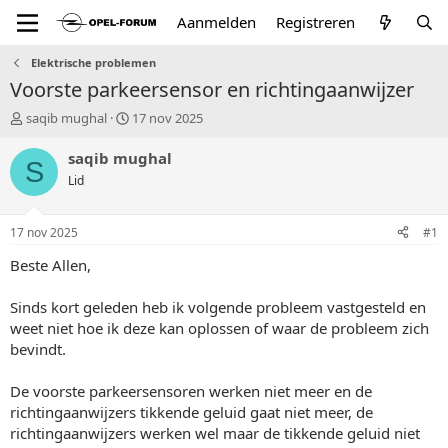
Aanmelden
Registreren
Elektrische problemen
Voorste parkeersensor en richtingaanwijzer
T
S
saqib mughal
17 nov 2025
o
t
p
a
saqib mughal
S
i
r
Lid
c
t
s
d
t
a
17 nov 2025
#1
a
t
r
u
Beste Allen,
t
m
e
Sinds kort geleden heb ik volgende probleem vastgesteld en
r
weet niet hoe ik deze kan oplossen of waar de probleem zich
bevindt.
De voorste parkeersensoren werken niet meer en de
richtingaanwijzers tikkende geluid gaat niet meer, de
richtingaanwijzers werken wel maar de tikkende geluid niet