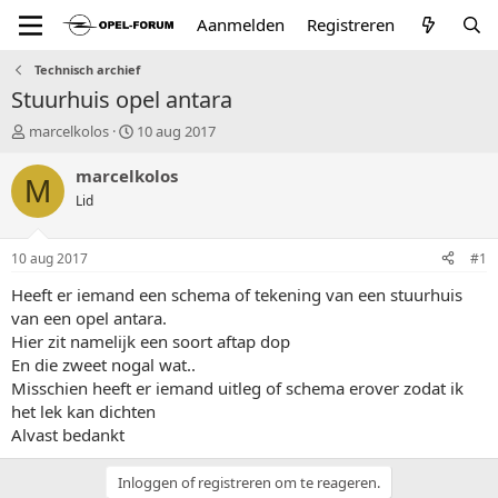
Aanmelden
Registreren
Technisch archief
Stuurhuis opel antara
T
S
marcelkolos
10 aug 2017
o
t
p
a
marcelkolos
M
i
r
Lid
c
t
s
d
t
a
10 aug 2017
#1
a
t
r
u
Heeft er iemand een schema of tekening van een stuurhuis
t
m
van een opel antara.
e
Hier zit namelijk een soort aftap dop
r
En die zweet nogal wat..
Misschien heeft er iemand uitleg of schema erover zodat ik
het lek kan dichten
Alvast bedankt
Inloggen of registreren om te reageren.