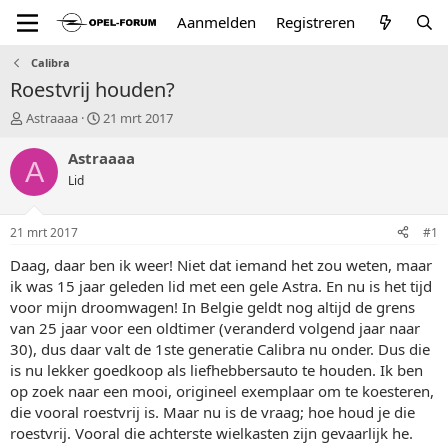
Aanmelden
Registreren
Calibra
Roestvrij houden?
T
S
Astraaaa
21 mrt 2017
o
t
p
a
Astraaaa
A
i
r
Lid
c
t
s
d
t
a
21 mrt 2017
#1
a
t
r
u
Daag, daar ben ik weer! Niet dat iemand het zou weten, maar
t
m
ik was 15 jaar geleden lid met een gele Astra. En nu is het tijd
e
voor mijn droomwagen! In Belgie geldt nog altijd de grens
r
van 25 jaar voor een oldtimer (veranderd volgend jaar naar
30), dus daar valt de 1ste generatie Calibra nu onder. Dus die
is nu lekker goedkoop als liefhebbersauto te houden. Ik ben
op zoek naar een mooi, origineel exemplaar om te koesteren,
die vooral roestvrij is. Maar nu is de vraag; hoe houd je die
roestvrij. Vooral die achterste wielkasten zijn gevaarlijk he.