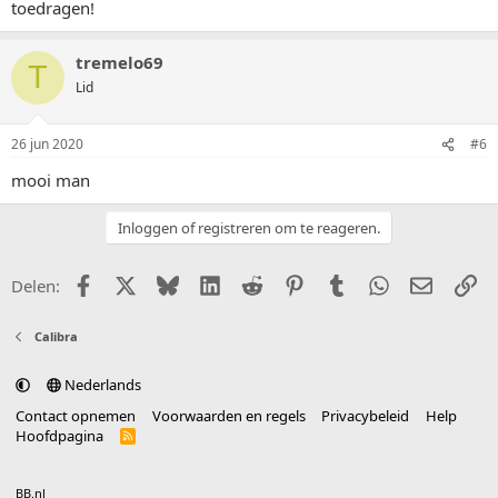
toedragen!
tremelo69
T
Lid
26 jun 2020
#6
mooi man
Inloggen of registreren om te reageren.
Facebook
X (Twitter)
Bluesky
LinkedIn
Reddit
Pinterest
Tumblr
WhatsApp
E-mail
Li
Delen:
Calibra
Nederlands
Contact opnemen
Voorwaarden en regels
Privacybeleid
Help
Hoofdpagina
R
S
S
®
Community platform by XenForo
© 2010-2025 XenForo Ltd.
vertaald door
BB.nl