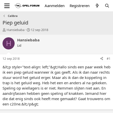
Aanmelden
Registreren
Calibra
Piep geluid
T
S
Hansiebaba
12 sep 2018
o
t
p
a
Hansiebaba
H
i
r
Lid
c
t
s
d
t
a
12 sep 2018
#1
a
t
r
u
&lt;p style="text-align: left;"&gt;Hallo sinds een paar week heb
t
m
ik een piep geluid wanneer ik gas geeft. Als ik dan naar rechts
e
stuur word het geluid erger. Maar als ik dan de koppeling in
r
trap is het geluid weg. Heb het een en anders al na gekeken.
Speling op wiellagers is er niet. Remmen slijten niet aan. En
aandrijfassen hebben geen speling of knakken. Iemand hier
die dat enig sinds ook heeft mee gemaakt? Gaat trouwens om
een c20ne.&lt;/p&gt;