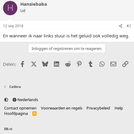
Hansiebaba
H
Lid
12 sep 2018
#2
En wanneer ik naar links stuur is het geluid ook volledig weg.
Inloggen of registreren om te reageren.
Facebook
X (Twitter)
Bluesky
LinkedIn
Reddit
Pinterest
Tumblr
WhatsApp
E-mail
Li
Delen:
Calibra
Nederlands
Contact opnemen
Voorwaarden en regels
Privacybeleid
Help
Hoofdpagina
R
S
S
®
Community platform by XenForo
© 2010-2025 XenForo Ltd.
vertaald door
BB.nl