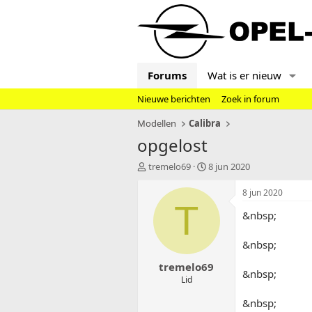
Forums
Wat is er nieuw
Nieuwe berichten
Zoek in forum
Modellen
Calibra
opgelost
T
S
tremelo69
8 jun 2020
o
t
p
a
8 jun 2020
i
r
T
&nbsp;
c
t
s
d
t
a
&nbsp;
a
t
tremelo69
r
u
&nbsp;
t
m
Lid
e
&nbsp;
r