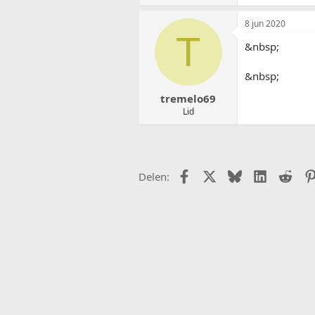
8 jun 2020
T
&nbsp;
&nbsp;
tremelo69
Lid
Facebook
X (Twitter)
Bluesky
LinkedIn
Redd
Delen: