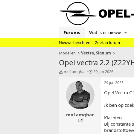
Forums
Wat is er nieuw
Nieuwe berichten
Zoek in forum
Modellen
Vectra, Signum
Opel vectra 2.2 (Z22Y
T
S
mo1amghar
29 jun 2026
o
t
p
a
29 jun 2026
i
r
Opel Vectra C
c
t
s
d
t
a
Ik ben op zoe
a
t
mo1amghar
r
u
Klachten
t
m
Lid
Bij constante 
e
brandstoftoev
r