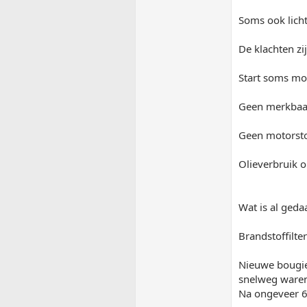
Soms ook licht
De klachten z
Start soms mo
Geen merkbaar
Geen motorsto
Olieverbruik o
Wat is al geda
Brandstoffilte
Nieuwe bougie
snelweg waren
Na ongeveer 6