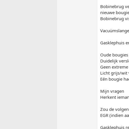
Bobinebrug ve
nieuwe bougie
Bobinebrug vi
Vacuümslangen
Gasklephuis en
Oude bougies
Duidelijk vers
Geen extreme v
Licht grijs/wi
Eén bougie had
Mijn vragen
Herkent ieman
Zou de volgend
EGR (indien a
Gasklephuis r