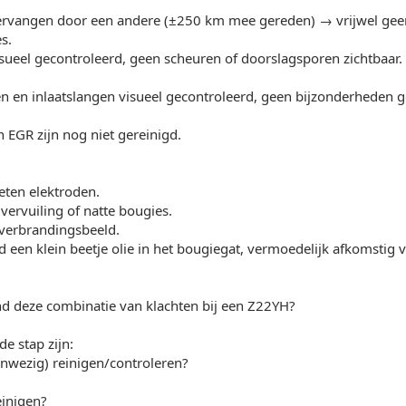
rvangen door een andere (±250 km mee gereden) → vrijwel geen 
s.
sueel gecontroleerd, geen scheuren of doorslagsporen zichtbaar.
 en inlaatslangen visueel gecontroleerd, geen bijzonderheden 
 EGR zijn nog niet gereinigd.
leten elektroden.
ervuiling of natte bougies.
t verbrandingsbeeld.
 een klein beetje olie in het bougiegat, vermoedelijk afkomstig
d deze combinatie van klachten bij een Z22YH?
e stap zijn:
anwezig) reinigen/controleren?
einigen?