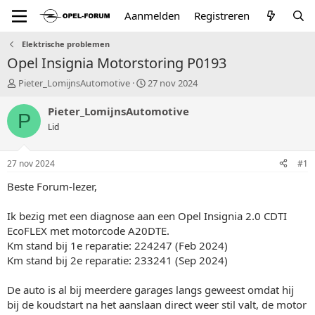
Aanmelden
Registreren
Elektrische problemen
Opel Insignia Motorstoring P0193
T
S
Pieter_LomijnsAutomotive
27 nov 2024
o
t
p
a
Pieter_LomijnsAutomotive
P
i
r
Lid
c
t
s
d
t
a
27 nov 2024
#1
a
t
r
u
Beste Forum-lezer,
t
m
e
Ik bezig met een diagnose aan een Opel Insignia 2.0 CDTI
r
EcoFLEX met motorcode A20DTE.
Km stand bij 1e reparatie: 224247 (Feb 2024)
Km stand bij 2e reparatie: 233241 (Sep 2024)
De auto is al bij meerdere garages langs geweest omdat hij
bij de koudstart na het aanslaan direct weer stil valt, de motor