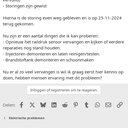
- Storingen zijn gewist
Hierna is de storing even weg gebleven en is op 25-11-2024
terug gekomen.
Nu zijn er een aantal dingen die ik kan proberen:
- Opnieuw het raildruk sensor vervangen en kijken of eerdere
reparaties nog stand houden.
- Injectoren demonteren en laten reinigen/testen.
- Brandstoftank demonteren en schoonmaken
Nu er al zo veel vervangen is wil ik graag eerst hier kennis op
doen, hebben mensen ervaring met dit probleem?
Inloggen of registreren om te reageren.
Facebook
X (Twitter)
Bluesky
LinkedIn
Reddit
Pinterest
Tumblr
WhatsApp
E-mail
Li
Delen:
Elektrische problemen