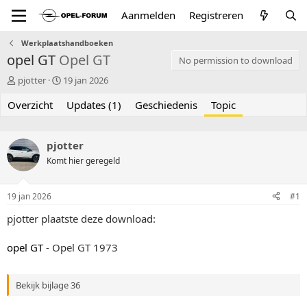
Aanmelden
Registreren
Werkplaatshandboeken
opel GT
Opel GT
No permission to download
T
S
pjotter
19 jan 2026
o
t
Overzicht
p
a
Updates (1)
Geschiedenis
Topic
i
r
c
t
s
d
pjotter
t
a
Komt hier geregeld
a
t
r
u
t
m
19 jan 2026
#1
e
r
pjotter plaatste deze download:
opel GT
- Opel GT 1973
Bekijk bijlage 36