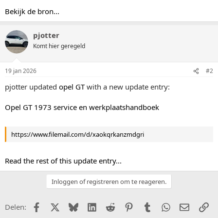
Bekijk de bron...
pjotter
Komt hier geregeld
19 jan 2026
#2
pjotter updated
opel GT
with a new update entry:
Opel GT 1973 service en werkplaatshandboek
https://www.filemail.com/d/xaokqrkanzmdgri
Read the rest of this update entry...
Inloggen of registreren om te reageren.
Facebook
X (Twitter)
Bluesky
LinkedIn
Reddit
Pinterest
Tumblr
WhatsApp
E-mail
Li
Delen: