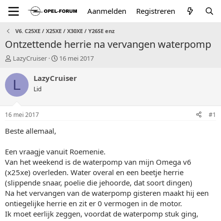
Aanmelden
Registreren
V6. C25XE / X25XE / X30XE / Y26SE enz
Ontzettende herrie na vervangen waterpomp
T
S
LazyCruiser
16 mei 2017
o
t
p
a
LazyCruiser
L
i
r
Lid
c
t
s
d
t
a
16 mei 2017
#1
a
t
r
u
Beste allemaal,
t
m
e
Een vraagje vanuit Roemenie.
r
Van het weekend is de waterpomp van mijn Omega v6
(x25xe) overleden. Water overal en een beetje herrie
(slippende snaar, poelie die jehoorde, dat soort dingen)
Na het vervangen van de waterpomp gisteren maakt hij een
ontiegelijke herrie en zit er 0 vermogen in de motor.
Ik moet eerlijk zeggen, voordat de waterpomp stuk ging,