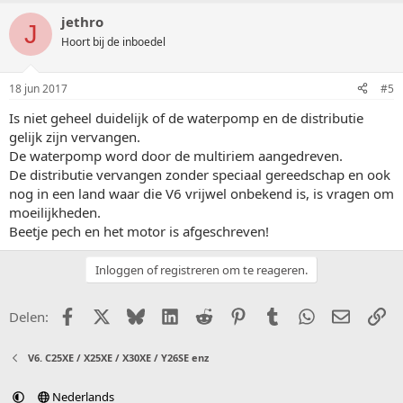
jethro
J
Hoort bij de inboedel
18 jun 2017
#5
Is niet geheel duidelijk of de waterpomp en de distributie
gelijk zijn vervangen.
De waterpomp word door de multiriem aangedreven.
De distributie vervangen zonder speciaal gereedschap en ook
nog in een land waar die V6 vrijwel onbekend is, is vragen om
moeilijkheden.
Beetje pech en het motor is afgeschreven!
Inloggen of registreren om te reageren.
Facebook
X (Twitter)
Bluesky
LinkedIn
Reddit
Pinterest
Tumblr
WhatsApp
E-mail
Li
Delen:
V6. C25XE / X25XE / X30XE / Y26SE enz
Nederlands